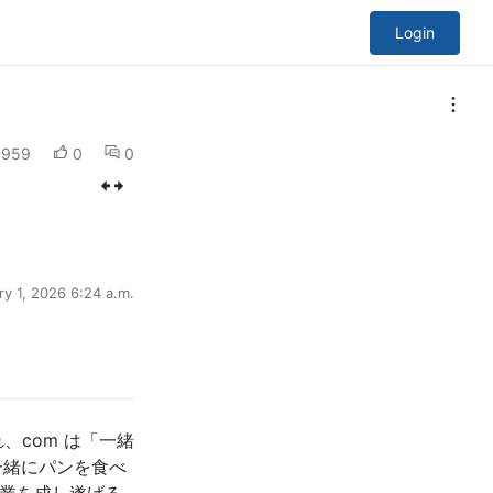
Login
959
0
0
ry 1, 2026 6:24 a.m.
れ、com は「一緒
一緒にパンを食べ