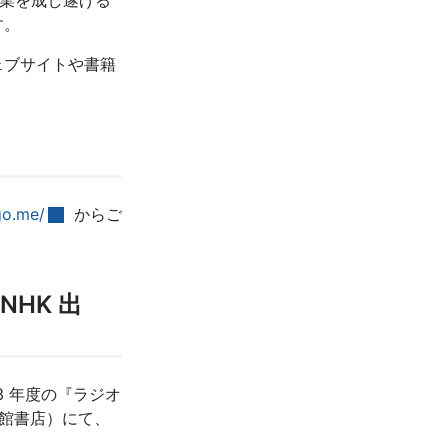
事業を成し遂げる
す。
ェブサイトや書籍
go.me/
からご
HK 出
3 年度の『ラジオ
修館書店）にて、