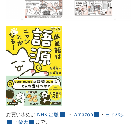
お買い求めは
NHK 出版
・
Amazon
・
ヨドバシ
・
楽天
まで。